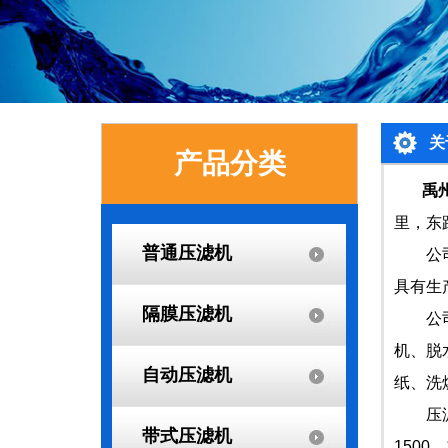
关
产品分类
禹州
里，东
普通压滤机
公司主
具有生
隔膜压滤机
公司主
机、脱
自动压滤机
纸、洗
压滤机过
带式压滤机
1500