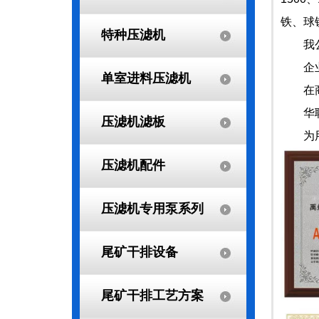
铁、球
特种压滤机
我公司
企业
单室进料压滤机
在商
华联
压滤机滤板
为用户
压滤机配件
压滤机专用泵系列
尾矿干排设备
尾矿干排工艺方案