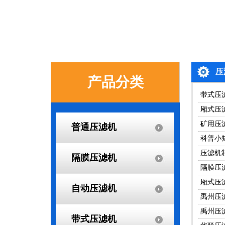
压
产品分类
带式压
厢式压
矿用压
普通压滤机
科普小
压滤机
隔膜压滤机
隔膜压
厢式压
自动压滤机
禹州压
禹州压
带式压滤机