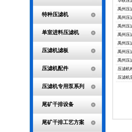
华联压
禹州压
特种压滤机
禹州压
禹州压
单室进料压滤机
禹州压
禹州压
压滤机滤板
禹州压
禹州压
压滤机配件
压滤机
压滤机
压滤机专用泵系列
尾矿干排设备
尾矿干排工艺方案