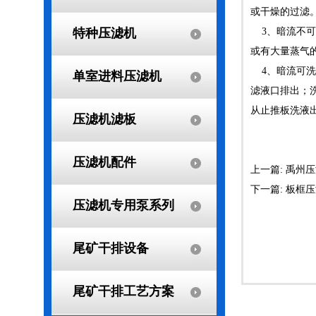
或干燥的过滤
特种压滤机
3、暗流不可
或有大量蒸气
4、暗流可洗
单室进料压滤机
滤液口排出；
从止推板洗液
压滤机滤板
压滤机配件
上一篇: 禹
下一篇: 板框
压滤机专用泵系列
尾矿干排设备
尾矿干排工艺方案