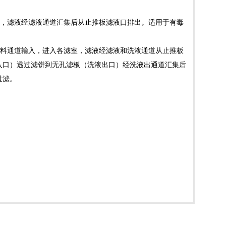
，滤液经滤液通道汇集后从止推板滤液口排出。适用于有毒
料通道输入，进入各滤室，滤液经滤液和洗液通道从止推板
入口）透过滤饼到无孔滤板（洗液出口）经洗液出通道汇集后
燥的过滤。